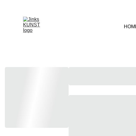
Décou
HOM