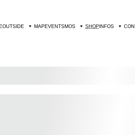
vrez des œuvres uniques de street art – Visitez la boutique dès mainte
E
OUTSIDE
MAP
EVENTS
MOS
SHOP
INFOS
CON