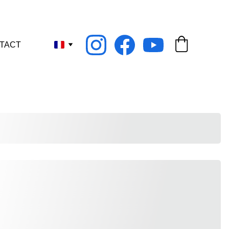
nant !
TACT