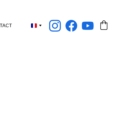
nant !
TACT