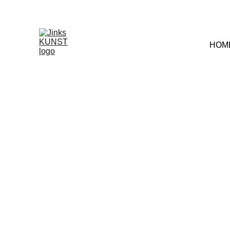
Décou
HOM