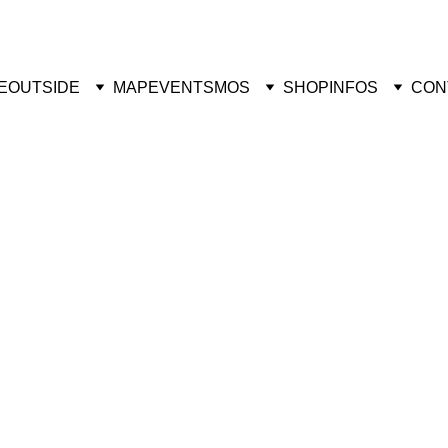
vrez des œuvres uniques de street art – Visitez la boutique dès mainte
E
OUTSIDE
MAP
EVENTS
MOS
SHOP
INFOS
CON