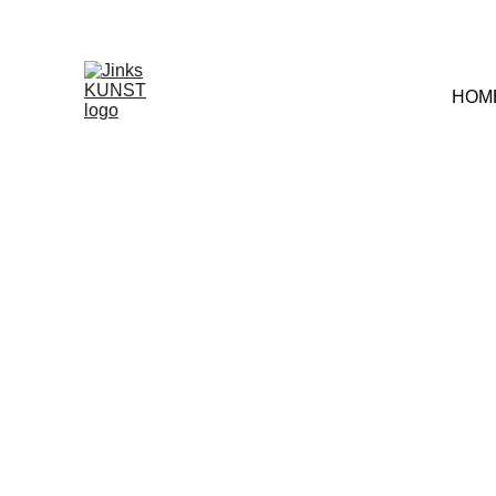
Décou
HOM