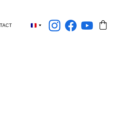
nant !
TACT
upture de stock