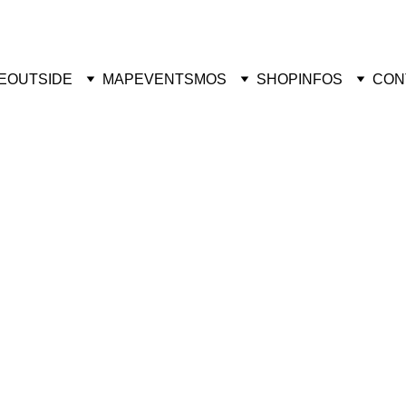
vrez des œuvres uniques de street art – Visitez la boutique dès mainte
E
OUTSIDE
MAP
EVENTS
MOS
SHOP
INFOS
CON
FLASH
Éditions 5/5
€180.00
-
+
R
Ajouter au panier